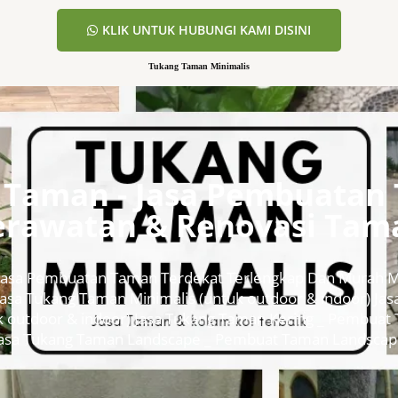
KLIK UNTUK HUBUNGI KAMI DISINI
Tukang Taman Minimalis
 Taman - Jasa Pembuatan 
erawatan & Renovasi Tam
Jasa Pembuatan Taman Terdekat Terlengkap Dan Murah 
Jasa Tukang Taman Minimalis (untuk outdoor & indoor) Ja
k outdoor & indoor) Jasa Tukang Taman Kering _ Pembuat
asa Tukang Taman Landscape _ Pembuat Taman Landsca