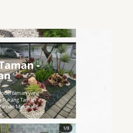
Taman -
an
Next
Model taman yang
sa Tukang Taman
 Taman Minimalis
pe