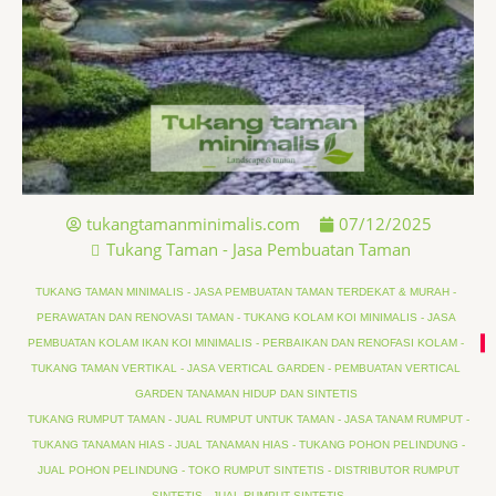
tukangtamanminimalis.com
07/12/2025
Tukang Taman - Jasa Pembuatan Taman
TUKANG TAMAN MINIMALIS - JASA PEMBUATAN TAMAN TERDEKAT & MURAH -
PERAWATAN DAN RENOVASI TAMAN - TUKANG KOLAM KOI MINIMALIS - JASA
PEMBUATAN KOLAM IKAN KOI MINIMALIS - PERBAIKAN DAN RENOFASI KOLAM -
TUKANG TAMAN VERTIKAL - JASA VERTICAL GARDEN - PEMBUATAN VERTICAL
GARDEN TANAMAN HIDUP DAN SINTETIS
TUKANG RUMPUT TAMAN - JUAL RUMPUT UNTUK TAMAN - JASA TANAM RUMPUT -
TUKANG TANAMAN HIAS - JUAL TANAMAN HIAS - TUKANG POHON PELINDUNG -
JUAL POHON PELINDUNG - TOKO RUMPUT SINTETIS - DISTRIBUTOR RUMPUT
SINTETIS - JUAL RUMPUT SINTETIS