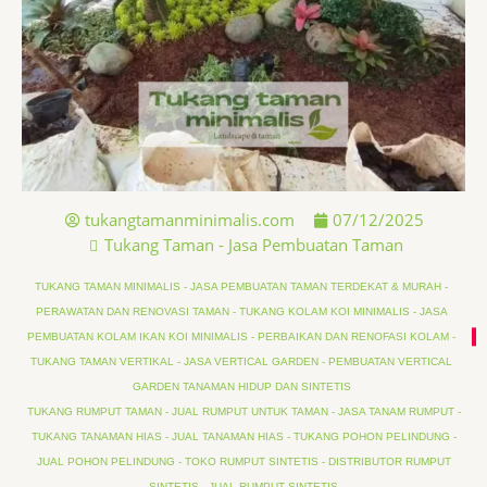
tukangtamanminimalis.com
07/12/2025
Tukang Taman - Jasa Pembuatan Taman
TUKANG TAMAN MINIMALIS - JASA PEMBUATAN TAMAN TERDEKAT & MURAH -
PERAWATAN DAN RENOVASI TAMAN - TUKANG KOLAM KOI MINIMALIS - JASA
PEMBUATAN KOLAM IKAN KOI MINIMALIS - PERBAIKAN DAN RENOFASI KOLAM -
TUKANG TAMAN VERTIKAL - JASA VERTICAL GARDEN - PEMBUATAN VERTICAL
GARDEN TANAMAN HIDUP DAN SINTETIS
TUKANG RUMPUT TAMAN - JUAL RUMPUT UNTUK TAMAN - JASA TANAM RUMPUT -
TUKANG TANAMAN HIAS - JUAL TANAMAN HIAS - TUKANG POHON PELINDUNG -
JUAL POHON PELINDUNG - TOKO RUMPUT SINTETIS - DISTRIBUTOR RUMPUT
SINTETIS - JUAL RUMPUT SINTETIS