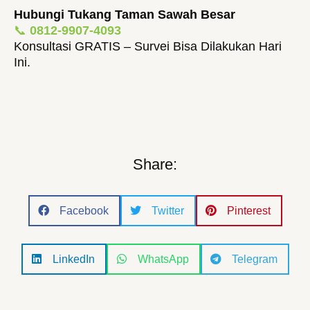
Hubungi Tukang Taman Sawah Besar
📞
0812-9907-4093
Konsultasi GRATIS – Survei Bisa Dilakukan Hari
Ini.
Share:
S
S
S
Facebook
Twitter
Pinterest
h
h
h
a
a
a
r
r
r
S
S
S
LinkedIn
WhatsApp
Telegram
e
e
e
h
h
h
o
o
o
a
a
a
n
n
n
r
r
r